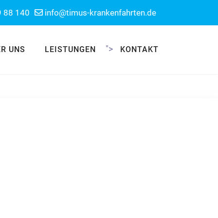
9 88 140
info@timus-krankenfahrten.de
">
ER UNS
LEISTUNGEN
KONTAKT